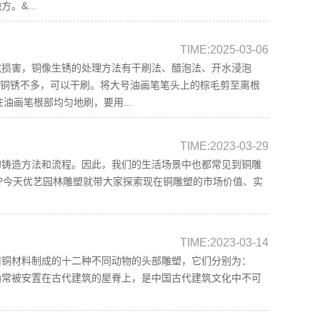
。&...
TIME:2025-03-06
成损害，铜像生锈的处理方法有干刷法、醋泡法、开水浸泡
绿铜锈不多，可以干刷。将大号油画笔笔头上的棕毛剪至离根
住油画笔根部均匀地刷，要用...
TIME:2023-03-29
的铸造方法和流程。因此，我们的生活场景中也都常见到铜雕
呢?今天优艺园林雕塑就带大家探索现在铜雕塑的市场价值、实
TIME:2023-03-14
用铜材料制成的十二种不同动物的头部雕塑，它们分别为：
通常被安置在古代建筑的屋脊上，是中国古代建筑文化中不可