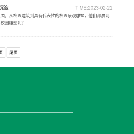
沉淀
TIME:2023-02-21
氛围。从校园建筑到具有代表性的校园景观雕塑，他们都展现
园雕塑呢？...
页
尾页