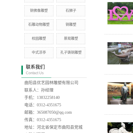
铜佛像雕塑
石狮子
石雕动物雕塑
铜雕塑
校园雕塑
景观雕塑
中式凉亭
孔子铸铜雕塑
联系我们
Contact Us
曲阳县优艺园林雕塑有限公司
联系人：孙经理
手机：13832258140
电话：0312-4351675
邮箱：365087050@qq.com
传真：0312-4351675
地址：河北省保定市曲阳县党城