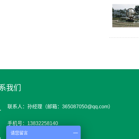
系我们
联系人：孙经理（邮箱：365087050@qq.com）
手机号：13832258140
请您留言