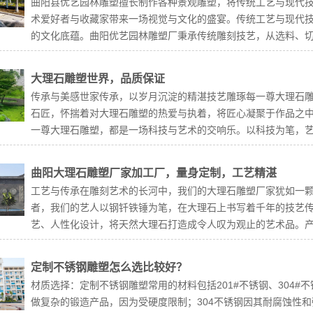
曲阳县优艺园林雕塑擅长制作各种景观雕塑，将传统工艺与现代
术爱好者与收藏家带来一场视觉与文化的盛宴。传统工艺与现代
的文化底蕴。曲阳优艺园林雕塑厂秉承传统雕刻技艺，从选料、切割
大理石雕塑世界，品质保证
传承与美感世家传承，以岁月沉淀的精湛技艺雕琢每一尊大理石
石匠，怀揣着对大理石雕塑的热爱与执着，将匠心凝聚于作品之
一尊大理石雕塑，都是一场科技与艺术的交响乐。以科技为笔，艺术
曲阳大理石雕塑厂家加工厂，量身定制，工艺精湛
工艺与传承在雕刻艺术的长河中，我们的大理石雕塑厂家犹如一颗
者，我们的艺人以钢钎铁锤为笔，在大理石上书写着千年的技艺
艺、人性化设计，将天然大理石打造成令人叹为观止的艺术品。产品
定制不锈钢雕塑怎么选比较好？
‌材质选择‌：定制不锈钢雕塑常用的材料包括201#不锈钢、304#
做复杂的锻造产品，因为受硬度限制；304不锈钢因其耐腐蚀性和