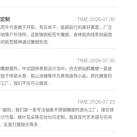
品定制
TIME:2026-07-30
拓荒牛代表敢于开拓、务实肯干、砥砺前行的美好寓意，广泛
绿地等户外场所。这款铸铜拓荒牛雕塑，身体肌肉线条刻画饱
拓荒精神通过雕塑形态...
TIME:2026-07-30
物雕塑摆件。中式园林景观设计当中，仿古铜仙鹤雕塑一直是
摆放于喷泉水景、假山池塘等作为景观装饰小品，烘托雅致的
厂，我们不仅可以做现...
TIME:2026-07-23
乡”曲阳，我们是一家专注抽象不锈钢雕塑的源头工厂。镂空球
梅兰竹菊、枫叶花朵等花纹均可定制，极具现代艺术感与空间
反复打磨抛光等多...