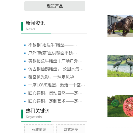
现货产品
新闻资讯
News
不锈钢“拓荒牛”雕塑——···
户外“新宠”直供镜面不锈···
铸铜拓荒牛雕塑｜广场户外···
仿古铜仙鹤雕塑， 公园水景···
镂空见光影，一球定风华
一座LOVE雕塑，激活一个空···
匠心铸铜，灵动自然——定···
匠心铸铜，定制艺术——定···
热门关键词
Keywords
石雕喷泉
欧式凉亭