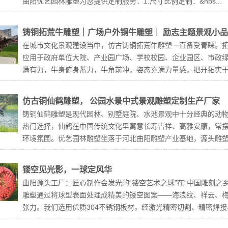
曲阳优艺园林雕塑为您提供定制服务：1.尺寸比例定制：&nbs...
铸铜拓荒牛雕塑｜广场户外铜牛雕塑｜ 励志主题景观小
在城市文化景观建设当中，仿古铸铜拓荒牛雕塑一直备受青睐。
应用于政府单位大院、产业园广场、学校校园、企业园区、市政
满有力，牛身俯身蓄力，牛角前冲，姿态充满力量感，把开拓实干的
仿古铜仙鹤雕塑， 公园水景中式景观雕塑定制生产厂家
铸铜仙鹤雕塑是现代园林、别墅庭院、水池景观中十分经典的动
热门选择，仙鹤在中国传统文化里寓意长寿吉祥、高雅安康，常
环境氛围。优艺园林雕塑坐落于河北曲阳雕塑产业基地，源头雕塑工
镂空见光影，一球定风华
曲阳源头工厂：匠心制作会发光的“镂空艺术之球”在“中国雕刻之
雕塑通过将球型表面处理成精美的镂空图案——海浪纹、祥云、
张力。我们选用优质304不锈钢板材，经激光精密切割、精密焊接、