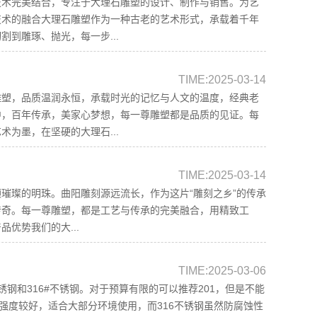
技术完美结合，专注于大理石雕塑的设计、制作与销售。为艺
技术的融合大理石雕塑作为一种古老的艺术形式，承载着千年
到雕琢、抛光，每一步...
TIME:2025-03-14
雕塑，品质温润永恒，承载时光的记忆与人文的温度，经典老
中，百年传承，美家心梦想，每一尊雕塑都是品质的见证。每
为墨，在坚硬的大理石...
TIME:2025-03-14
璀璨的明珠。曲阳雕刻源远流长，作为这片“雕刻之乡”的传承
传奇。每一尊雕塑，都是工艺与传承的完美融合，用精致工
优势我们的大...
TIME:2025-03-06
不锈钢和316#不锈钢。对于预算有限的可以推荐201，但是不能
强度较好，适合大部分环境使用，而316不锈钢虽然防腐蚀性